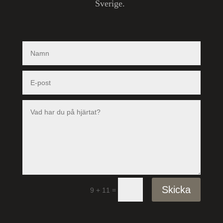
Sverige.
Skicka
=
9 + 11