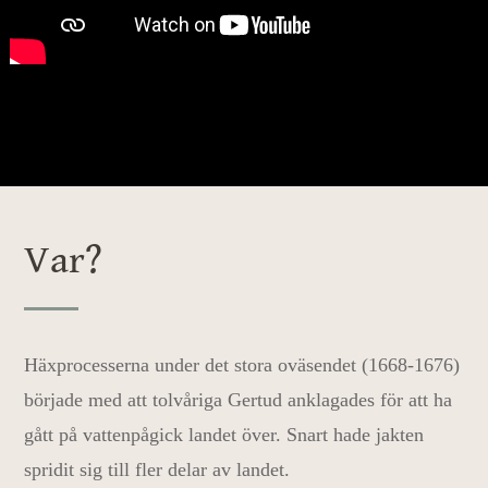
Var?
Häxprocesserna under det stora oväsendet (1668-1676)
började med att tolvåriga Gertud anklagades för att ha
gått på vattenpågick landet över. Snart hade jakten
spridit sig till fler delar av landet.